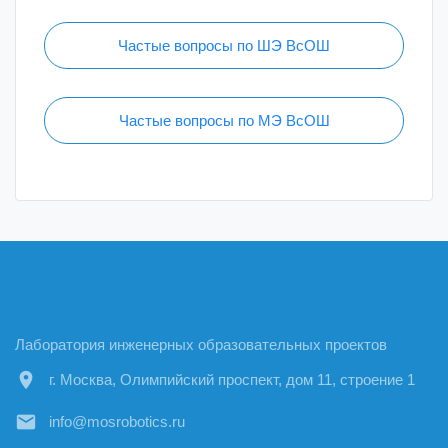
Частые вопросы по ШЭ ВсОШ
Частые вопросы по МЭ ВсОШ
Лаборатория инженерных образовательных проектов
location_on
г. Москва, Олимпийский проспект, дом 11, строение 1
email
info@mosrobotics.ru