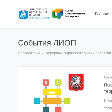
Главная
События ЛИОП
Лаборатория инженерных образовательных проектов
Оли
Пок
тео
В ли
теор