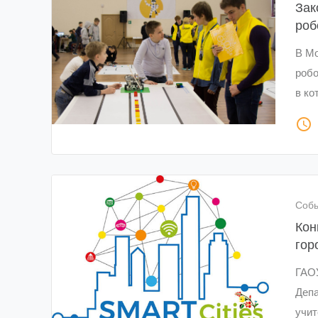
Зак
роб
В М
робо
в ко
access_time
Соб
Кон
гор
ГАОУ
Депа
учит