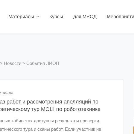
Материалы
Курсы
для МРСД
Мероприят
>
Новости
>
События ЛИОП
мпиада
аз работ и рассмотрения апелляций по
ретическому тур МОШ по робототехнике
чных кабинетах доступны результаты проверки
етического тура и сканы работ. Если участник не