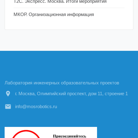
Т2С. Экспресс. Москва. Итоги мероприятия
МКОР. Организационная информация
Лаборатория инженерных образовательных проектов
location_on
г. Москва, Олимпийский проспект, дом 11, строение 1
email
info@mosrobotics.ru