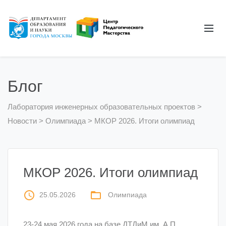
Блог
Лаборатория инженерных образовательных проектов
>
Новости
>
Олимпиада
>
МКОР 2026. Итоги олимпиад
МКОР 2026. Итоги олимпиад
access_time
folder_open
25.05.2026
Олимпиада
23-24 мая 2026 года на базе ДТДиМ им. А.П.