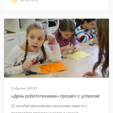
access_time
16.10.2019
События ЛИОП
«День робототехника» прошёл с успехом!
12 октября московские школьники вместе с
родителями приняли участие в научно-