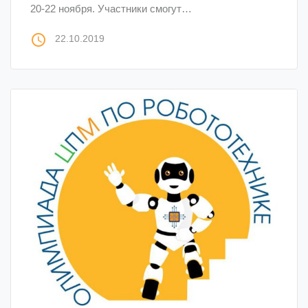
20-22 ноября. Участники смогут…
access_time
22.10.2019