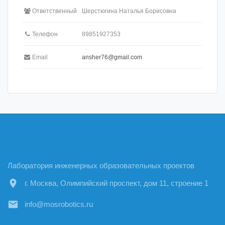
Ответственный
Шерстюгина Наталья Борисовна
Телефон
89851927353
Email
ansher76@gmail.com
Лаборатория инженерных образовательных проектов
location_on
г. Москва, Олимпийский проспект, дом 11, строение 1
email
info@mosrobotics.ru