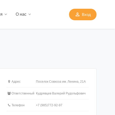
perm_identity
ия
О нас
Вход
Адрес
Поселок Совхоза им. Ленина, 21А
Ответственный
Кудрявцев Валерий Рудольфович
Телефон
+7 (985)772-92-97