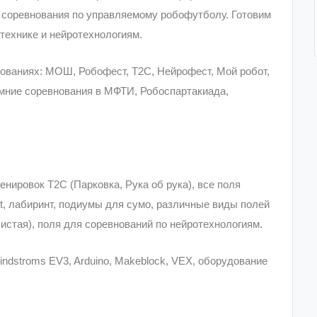
 соревнования по управляемому робофутболу. Готовим
технике и нейротехнологиям.
ованиях: МОШ, Робофест, Т2С, Нейрофест, Мой робот,
имние соревнования в МФТИ, Робоспартакиада,
нировок Т2С (Парковка, Рука об рука), все поля
, лабиринт, подиумы для сумо, различные виды полей
вистая), поля для соревнований по нейротехнологиям.
ndstroms EV3, Arduino, Makeblock, VEX, оборудование