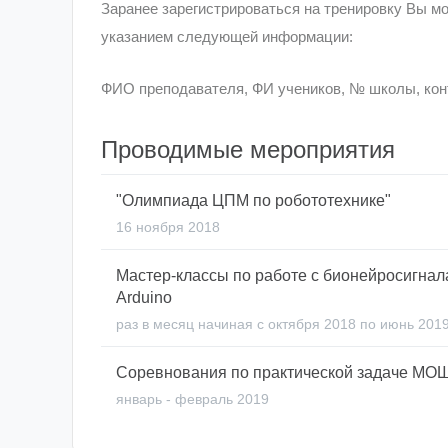
Заранее зарегистрироваться на тренировку Вы мо
указанием следующей информации:
ФИО преподавателя, ФИ учеников, № школы, кон
Проводимые мероприятия
"Олимпиада ЦПМ по робототехнике"
16 ноября 2018
Окружной этап распределённых состязаний
Ол
Мастер-классы по работе с бионейросигнал
мотивирование педагогов и учащихся к изучен
Arduino
понятие
робототехника
, через решение задани
раз в месяц начиная с октября 2018 по июнь 201
умений, необходимых учащимся в данной возра
школьники 5-11 классов, педагоги-руководител
Соревнования по практической задаче МОШ
выстраивать систему задач при занятиях с уча
январь - февраль 2019
предполагают ограничений на оборудование и м
Мастер-классы для учеников и преподавателей 
любому кружку робототехники принять участие 
школьники 5-11 классов, педагоги-руководител
бионейросигналами на платформах Lego Mindst