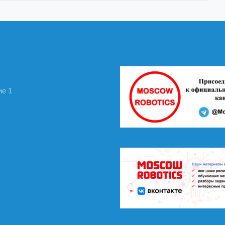
роприятия
.
е по подготовке к практике МОШ на основе задачи
ие 1