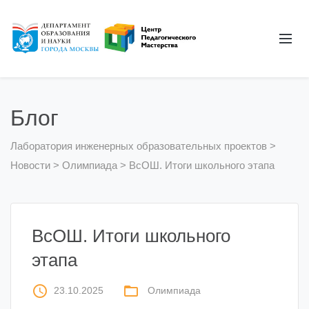
Блог
Лаборатория инженерных образовательных проектов
>
Новости
>
Олимпиада
>
ВсОШ. Итоги школьного этапа
ВсОШ. Итоги школьного
этапа
access_time
folder_open
23.10.2025
Олимпиада