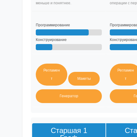
меньше и понятнее.
операции с пе
Программирование
Программиров
Конструирование
Конструирован
Регламен
Регламен
т
Макеты
т
Генератор
Г
Старшая 1
Ста