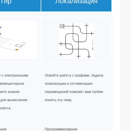
Тир
Локализация
у с электронными
Освойте работу с графами. Задача
 компьютерное
локализации и оптимизации
ните знания
перемещений поможет вам глубже
 для вычисления
понять эту тему.
обота.
ание
Программирование