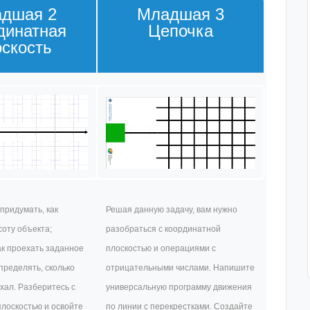
дшая 2
Младшая 3
динатная
Цепочка
оскость
придумать, как
Решая данную задачу, вам нужно
оту объекта;
разобраться с координатной
ак проехать заданное
плоскостью и операциями с
пределять, сколько
отрицательными числами. Напишите
хал. Разберитесь с
универсальную программу движения
лоскостью и освойте
по линии с перекрестками. Создайте