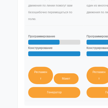
движения по линии помогут вам
один из много
безошибочно перемещаться по
движения по ли
полю.
Программирование
Программиров
Конструирование
Конструирован
Регламен
Регламен
т
Макет
т
Генератор
Г