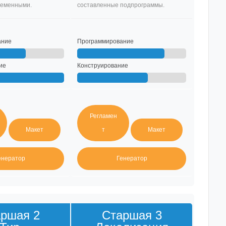
ременными.
составленные подпрограммы.
ание
Программирование
ие
Конструирование
Регламен
Макет
т
Макет
енератор
Генератор
ршая 2
Старшая 3