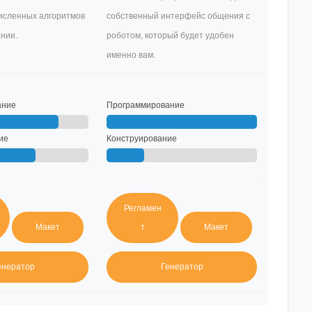
численных алгоритмов
собственный интерфейс общения с
нии.
роботом, который будет удобен
именно вам.
ание
Программирование
ие
Конструирование
Регламен
Макет
т
Макет
енератор
Генератор