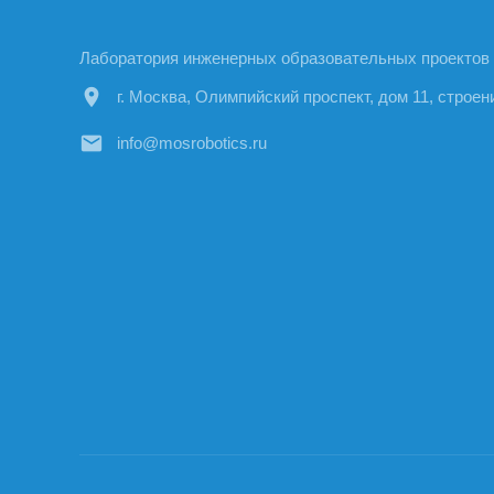
Лаборатория инженерных образовательных проектов
location_on
г. Москва, Олимпийский проспект, дом 11, строен
email
info@mosrobotics.ru