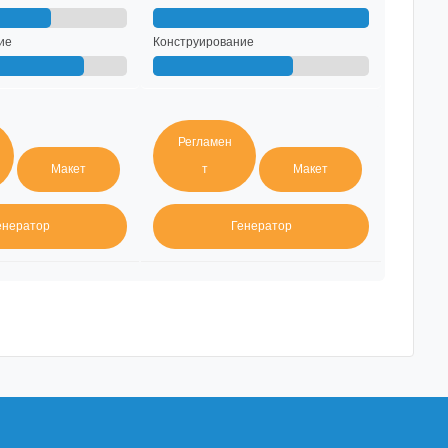
ие
Конструирование
Регламен
Макет
т
Макет
енератор
Генератор